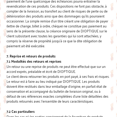
paiement de l’une quelconque des échéances pourra entraîner la
revendication de ces produits. Ces dispositions ne font pas obstacle, à
compter de la livraison, au transfert au client de risques de perte ou de
détérioration des produits ainsi que des dommages qu’ils pourraient
occasionner. La simple remise d’un titre créant une obligation de payer
(lettre de change, billet à ordre, chèque) ne constitue pas paiement au
sens de la présente clause, la créance originaire de DJOPTIQUE sur le
client subsistant avec toutes les garanties qui lui sont attachées, y
compris la réserve de propriété jusqu’à ce que la dite obligation de
paiement ait été exécutée.
7. Reprise et retours de produits
7.1 Modalités des retours et reprises
Un retour ou une reprise de produits ne peut être effectué que sur un
accord exprès, préalable et écrit de DJOPTIQUE.
Le client devra retourner les produits en port payé, à ses frais et risques.
Le retour est à faire au lieu indiqué par DJOPTIQUE. Les produits
doivent être restitués dans leur emballage d’origine, en parfait état de
conservation et accompagné du bulletin de livraison original, ou à
défaut de ses références exactes complétées d’une liste détaillées des
produits retournés avec l’ensemble de leurs caractéristiques.
7.2 Cas particuliers
Dans les cas où les parties conviennent de la fourniture de produits