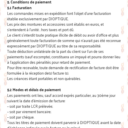
5. Conditions de paiement
5.1 Facturation
Les commandes mises en expédition font l’objet d’une facturation
établie exclusivement par DJOPTIQUE.
Les prix des montures et accessoires sont établis en euros, et
s’entendent à l’unité ; hors taxes et port dû.
Le client s’interdit toute pratique illicite de débit ou avoir d’office et plus
généralement toute facturation de somme qui n’aurait pas été reconnue
expressément par DJOPTIQUE au titre de sa responsabilité.
Toute déduction unilatérale de la part du client sur l’un de ses
paiements (sauf escompte), constituera un impayé et pourra donner lieu
à l’application des pénalités pour retard de paiement.
Pour être recevable, toute demande de rectification de facture doit être
formulée à la réception de(s) facture (s).
Les créances étant portables et non quérables.
5.2 Modes et délais de paiement
Les paiements ont lieu, sauf accord exprès particulier, au 30ème jour
suivant la date d’émission de facture:
– soit par traite LCR prélevée;
– soit par virement bancaire;
– soit par chèque.
Tous les titres de paiement doivent parvenir à DJOPTIQUE avant la date
d’échéance indiquée sur la facture ou le relevé.