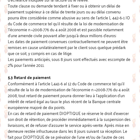
Toute clause ou demande tendant à fixer ou à obtenir un délai de
paiement supérieur à ce délai de trente jours ou au délai convenu
pourra être considérée comme abusive au sens de l’article L 442-6-1 JO
du Code de commerce tel qu’il résulte de la loi de modernisation de
‘l’économie n »2008-776 du 4 août 2008 et est passible notamment
d’une amende civile pouvant aller jusqu’à deux millions d’euros:
Les dates de paiement convenues contractuellement ne peuvent être
remises en cause unilatéralement par le client sous quelque prédark
que ce soit, y compris en cas de litige.
Les paiements anticipés, sous 8 jours sont effectués avec escompte de
2% pour l’année 2011.
5.3 Retard de paiement
Conformément à l’article L441-6 al 12 du Code de commerce tel qu’il
résulte de la loi de modernisation de l’économie n »2008-776 du 4 août
2008, tout retard de paiement pourra donner lieu à l’application d’un
intérêt de retard égal au taux le plus récent de la Banque centrale
européenne majoré de dix points.
En cas de retard de paiement DJOPTIQUE se réserve le droit d’exercer
son droit de rétention, de procéder immédiatement à la suspension des
livraisons, et de refuser d’assurer le service après-vente. Après mise en
demeure restée infructueuse dans les 8 jours suivant sa réception. Le
fait pour DJOPTIQUE de se prévaloir de l’une et/ou de l’autre de ces